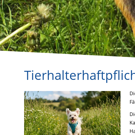
Tierhalterhaftpflic
Di
Fä
Di
Ka
Ha