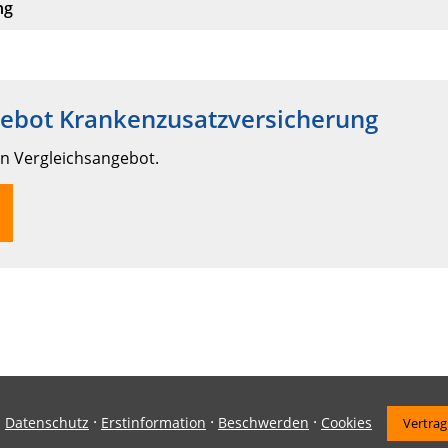
ung
gebot Krankenzusatzversicherung
in Vergleichsangebot.
·
·
·
·
Datenschutz
Erstinformation
Beschwerden
Cookies
Vertrag