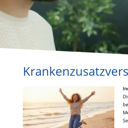
Krankenzusatzver
In
Di
be
Me
Se