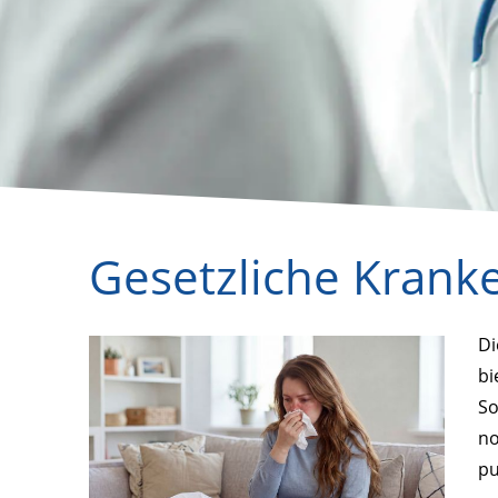
Gesetzliche Krank
Di
bi
So
no
pu